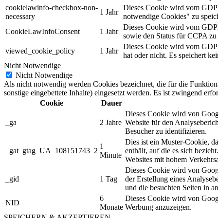
cookielawinfo-checkbox-non-
Dieses Cookie wird vom GDPR 
1 Jahr
necessary
notwendige Cookies" zu speic
Dieses Cookie wird vom GDPR 
CookieLawInfoConsent
1 Jahr
sowie den Status für CCPA zu 
Dieses Cookie wird vom GDPR 
viewed_cookie_policy
1 Jahr
hat oder nicht. Es speichert ke
Nicht Notwendige
Nicht Notwendige
Als nicht notwendig werden Cookies bezeichnet, die für die Funktion
sonstige eingebettete Inhalte) eingesetzt werden. Es ist zwingend erf
Cookie
Dauer
Dieses Cookie wird von Googl
_ga
2 Jahre
Website für den Analyseberic
Besucher zu identifizieren.
Dies ist ein Muster-Cookie, 
1
_gat_gtag_UA_108151743_2
enthält, auf die es sich bezi
Minute
Websites mit hohem Verkehr
Dieses Cookie wird von Google
_gid
1 Tag
der Erstellung eines Analyseb
und die besuchten Seiten in 
6
Dieses Cookie wird von Google
NID
Monate
Werbung anzuzeigen.
SPEICHERN & AKZEPTIEREN