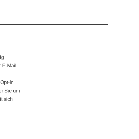
ig
r E-Mail
-Opt-In
der Sie um
t sich