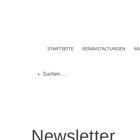
Zum
Inhalt
springen
Auszeit
STARTSEITE
VERANSTALTUNGEN
AN
SUCHEN …
Newsletter